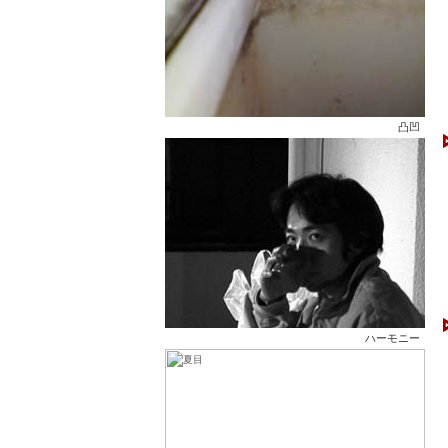
凸凹
ハーモニー