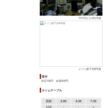
TOTOビル201号室
メゾン坂下208号室
受付
当日700円 会員500円
タイムテーブル
日付
2:00
4:30
7:30
10/6
-
-
○