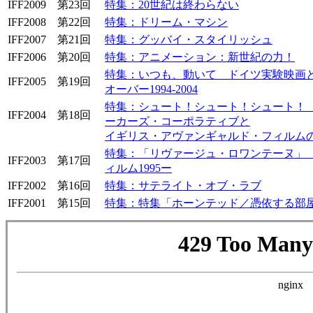
IFF2009 第23回
特集：20世紀は終わらない
IFF2008 第22回
特集：ドリーム・マシン
IFF2007 第21回
特集：グッバイ・スタイリッシュ
IFF2006 第20回
特集：アニメーション：新世紀の力！
特集：いつも、動いて ドイツ実験映画
IFF2005 第19回
オーバー1994-2004
特集：シュート！シュート！シュート！
IFF2004 第18回
ーカーズ・コーポラティブと
イギリス・アヴァンギャルド・フィルムの最初の
特集：「リヴァージュ・ロワンテーヌ」
IFF2003 第17回
ィルム1995ー
IFF2002 第16回
特集：サテライト・オブ・ラブ
IFF2001 第15回
特集：特集「ホーンテッド／憑依する部